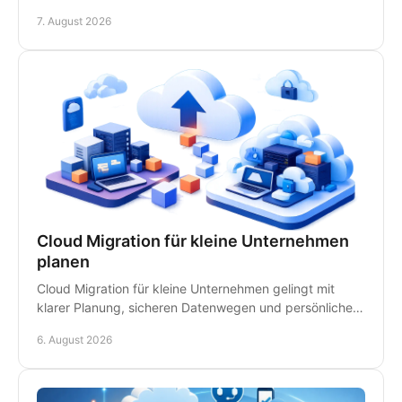
Ansprechpartnern für schnelle Hilfe vor Ort im
7. August 2026
Kanzleialltag.
Cloud Migration für kleine Unternehmen
planen
Cloud Migration für kleine Unternehmen gelingt mit
klarer Planung, sicheren Datenwegen und persönlicher
IT-Betreuung - ohne unnötige Ausfälle im Betrieb.
6. August 2026