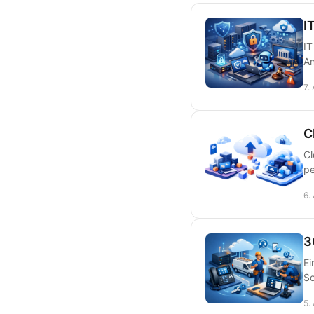
I
IT
An
7.
C
Cl
pe
6.
3
Ei
So
5.