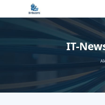
IT-New
Ak