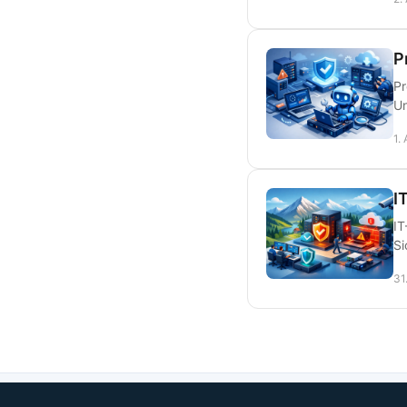
P
Pr
Un
1.
I
IT
Si
31