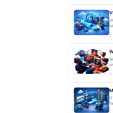
V
VP
od
4.
W
Wa
un
3.
M
IT
Te
2.