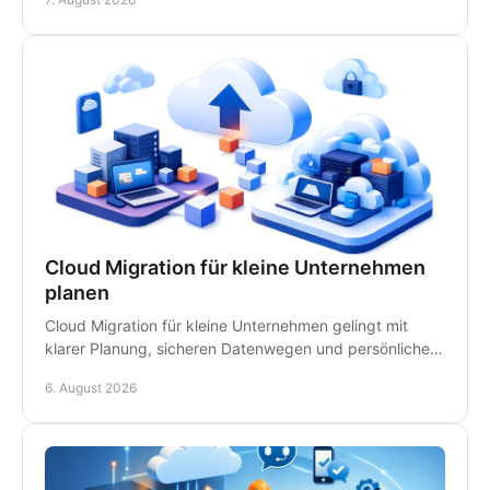
Kanzleialltag.
Cloud Migration für kleine Unternehmen
planen
Cloud Migration für kleine Unternehmen gelingt mit
klarer Planung, sicheren Datenwegen und persönlicher
IT-Betreuung - ohne unnötige Ausfälle im Betrieb.
6. August 2026