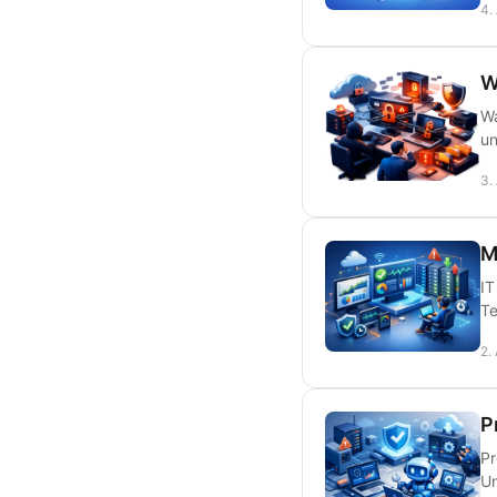
4.
W
Wa
un
3.
M
IT
Te
2.
P
Pr
Un