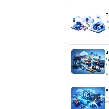
C
Cl
pe
6.
3
Ei
So
5.
V
VP
od