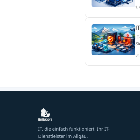
1.
I
IT
Si
31
IT, die einfach funktioniert. Ihr IT-
Dienstleister im Allgäu.