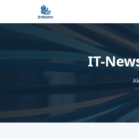
IT-New
Ak