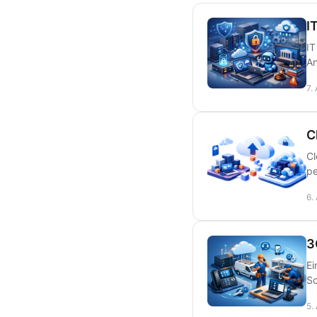
I
IT
An
7.
C
Cl
pe
6.
3
Ei
So
5.