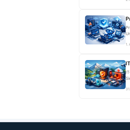
P
Pr
Un
1.
I
IT
Si
31