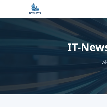
IT-New
Ak