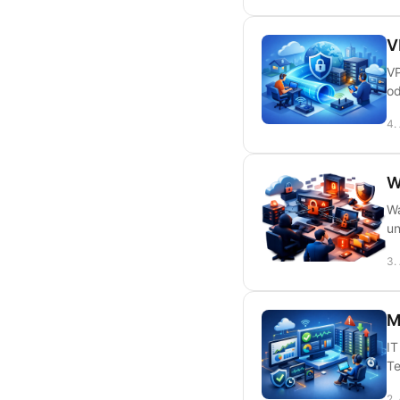
V
VP
od
4.
W
Wa
un
3.
M
IT
Te
2.