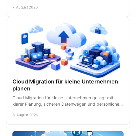
Ansprechpartnern für schnelle Hilfe vor Ort im
7. August 2026
Kanzleialltag.
Cloud Migration für kleine Unternehmen
planen
Cloud Migration für kleine Unternehmen gelingt mit
klarer Planung, sicheren Datenwegen und persönlicher
IT-Betreuung - ohne unnötige Ausfälle im Betrieb.
6. August 2026