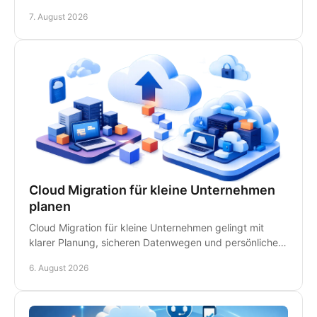
Ansprechpartnern für schnelle Hilfe vor Ort im
7. August 2026
Kanzleialltag.
Cloud Migration für kleine Unternehmen
planen
Cloud Migration für kleine Unternehmen gelingt mit
klarer Planung, sicheren Datenwegen und persönlicher
IT-Betreuung - ohne unnötige Ausfälle im Betrieb.
6. August 2026