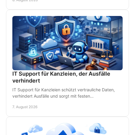
IT Support für Kanzleien, der Ausfälle
verhindert
IT Support für Kanzleien schützt vertrauliche Daten,
verhindert Ausfälle und sorgt mit festen
Ansprechpartnern für schnelle Hilfe vor Ort im
7. August 2026
Kanzleialltag.