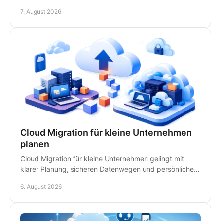
Ansprechpartnern für schnelle Hilfe vor Ort im
7. August 2026
Kanzleialltag.
Cloud Migration für kleine Unternehmen
planen
Cloud Migration für kleine Unternehmen gelingt mit
klarer Planung, sicheren Datenwegen und persönlicher
IT-Betreuung - ohne unnötige Ausfälle im Betrieb.
6. August 2026