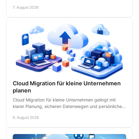
Ansprechpartnern für schnelle Hilfe vor Ort im
7. August 2026
Kanzleialltag.
Cloud Migration für kleine Unternehmen
planen
Cloud Migration für kleine Unternehmen gelingt mit
klarer Planung, sicheren Datenwegen und persönlicher
IT-Betreuung - ohne unnötige Ausfälle im Betrieb.
6. August 2026