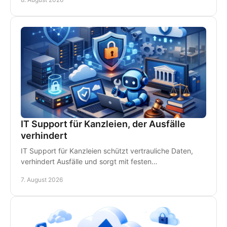
IT Support für Kanzleien, der Ausfälle
verhindert
IT Support für Kanzleien schützt vertrauliche Daten,
verhindert Ausfälle und sorgt mit festen
Ansprechpartnern für schnelle Hilfe vor Ort im
7. August 2026
Kanzleialltag.