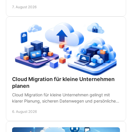
Ansprechpartnern für schnelle Hilfe vor Ort im
7. August 2026
Kanzleialltag.
Cloud Migration für kleine Unternehmen
planen
Cloud Migration für kleine Unternehmen gelingt mit
klarer Planung, sicheren Datenwegen und persönlicher
IT-Betreuung - ohne unnötige Ausfälle im Betrieb.
6. August 2026