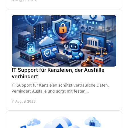
IT Support für Kanzleien, der Ausfälle
verhindert
IT Support für Kanzleien schützt vertrauliche Daten,
verhindert Ausfälle und sorgt mit festen
Ansprechpartnern für schnelle Hilfe vor Ort im
7. August 2026
Kanzleialltag.