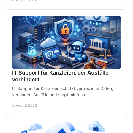
IT Support für Kanzleien, der Ausfälle
verhindert
IT Support für Kanzleien schützt vertrauliche Daten,
verhindert Ausfälle und sorgt mit festen
Ansprechpartnern für schnelle Hilfe vor Ort im
7. August 2026
Kanzleialltag.